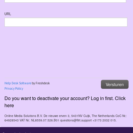
Do you want to deactivate your account? Log in first. Click
here
Online Media Solutions B.V. De nieuwe erven 3, 5431NV Cuijk, The Netherlands CoC Nr.:
64928543 VAT Nr.: NL8559.07.526.B01 questions@flirt.support +3173 2032 015.