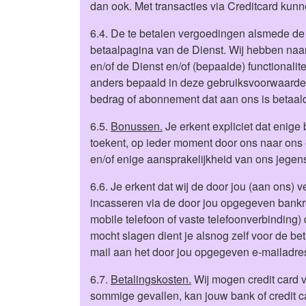
dan ook. Met transacties via Creditcard kunn
6.4. De te betalen vergoedingen alsmede de 
betaalpagina van de Dienst. Wij hebben naa
en/of de Dienst en/of (bepaalde) functionalitei
anders bepaald in deze gebruiksvoorwaarden,
bedrag of abonnement dat aan ons is betaal
6.5.
Bonussen.
Je erkent expliciet dat enige 
toekent, op ieder moment door ons naar ons
en/of enige aansprakelijkheid van ons jegens
6.6. Je erkent dat wij de door jou (aan on
incasseren via de door jou opgegeven bankrek
mobile telefoon of vaste telefoonverbinding) 
mocht slagen dient je alsnog zelf voor de bet
mail aan het door jou opgegeven e-mailadre
6.7.
Betalingskosten.
Wij mogen credit card v
sommige gevallen, kan jouw bank of credit c