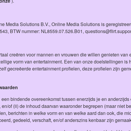
onze
’).
ine Media Solutions B.V., Online Media Solutions is geregistre
543, BTW nummer: NL8559.07.526.B01, questions@flirt.support
rtaal creëren voor mannen en vrouwen die willen genieten van ee
lige vorm van entertainment. Een van onze doelstellingen is het
elf gecreëerde entertainment profielen, deze profielen zijn ge
rwaarden
n bindende overeenkomst tussen enerzijds je en anderzijds on
 en/of (ii) de inhoud daarvan waaronder begrepen (maar niet bepe
iden, berichten in welke vorm en van welke aard dan ook, die mid
erd, gedeeld, verschaft, en/of anderszins kenbaar zijn gemaakt