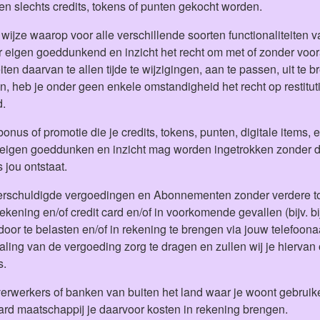
en slechts credits, tokens of punten gekocht worden.
wijze waarop voor alle verschillende soorten functionaliteiten
r eigen goeddunkend en inzicht het recht om met of zonder vo
ten daarvan te allen tijde te wijzigingen, aan te passen, uit te br
 heb je onder geen enkele omstandigheid het recht op restituti
d.
bonus of promotie die je credits, tokens, punten, digitale items,
 eigen goeddunken en inzicht mag worden ingetrokken zonder da
 jou ontstaat.
s) verschuldigde vergoedingen en Abonnementen zonder verdere 
ening en/of credit card en/of in voorkomende gevallen (bijv. bi
door te belasten en/of in rekening te brengen via jouw telefoona
aling van de vergoeding zorg te dragen en zullen wij je hiervan 
s.
erwerkers of banken van buiten het land waar je woont gebruike
ard maatschappij je daarvoor kosten in rekening brengen.