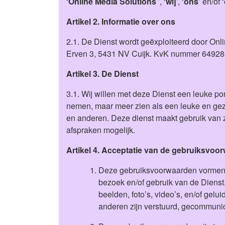
‘
Online Media Solutions
’, ‘
wij
’, ‘
ons
’ en/of ‘
Artikel 2. Informatie over ons
2.1. De Dienst wordt geëxploiteerd door Onl
Erven 3, 5431 NV Cuijk. KvK nummer 64928
Artikel 3. De Dienst
3.1. Wij willen met deze Dienst een leuke po
nemen, maar meer zien als een leuke en gezel
en anderen. Deze dienst maakt gebruik van z
afspraken mogelijk.
Artikel 4. Acceptatie van de gebruiksvoo
Deze gebruiksvoorwaarden vormen ee
bezoek en/of gebruik van de Dienst,
beelden, foto’s, video’s, en/of gelu
anderen zijn verstuurd, gecommunice