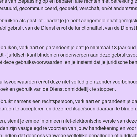
ns van toepassing op en bepalen alle rechten met betrekking to
verstuurd, gecommuniceerd, gedeeld, verschaft, en/of anderszin
ruiken als gast, of - nadat je je hebt aangemeld en/of geregistr
f gebruik van de Dienst en/of de functionaliteit van de Dienst k
ruiken, verklaart en garandeert je dat: je minimaal 18 jaar oud 
indt - juridisch kunt binden en onderwerpen aan deze gebruiks
 met deze gebruiksvoorwaarden, en je instemt dat je juridische 
ruiksvoorwaarden en/of deze niet volledig en zonder voorbehoud 
zoek en gebruik van de Dienst onmiddellijk te stoppen.
gebruikt namens een rechtspersoon, verklaart en garandeert je 
arden te accepteren en deze rechtspersoon daaraan te binden
n, stemt je ermee in om een niet-elektronische versie van dez
en zijn vastgelegd te voorzien van jouw handtekening en voor
 indien dat door ons vanwege wettelijke bepalingen of juridisch