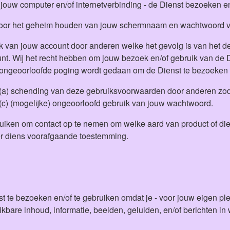
 jouw computer en/of internetverbinding - de Dienst bezoeken e
nt voor het geheim houden van jouw schermnaam en wachtwoord 
uik van jouw account door anderen welke het gevolg is van het d
 Wij het recht hebben om jouw bezoek en/of gebruik van de Di
 ongeoorloofde poging wordt gedaan om de Dienst te bezoeken e
er: (a) schending van deze gebruiksvoorwaarden door anderen zod
(c) (mogelijke) ongeoorloofd gebruik van jouw wachtwoord.
uiken om contact op te nemen om welke aard van product of die
der diens voorafgaande toestemming.
enst te bezoeken en/of te gebruiken omdat je - voor jouw eigen pl
ikbare inhoud, informatie, beelden, geluiden, en/of berichten in